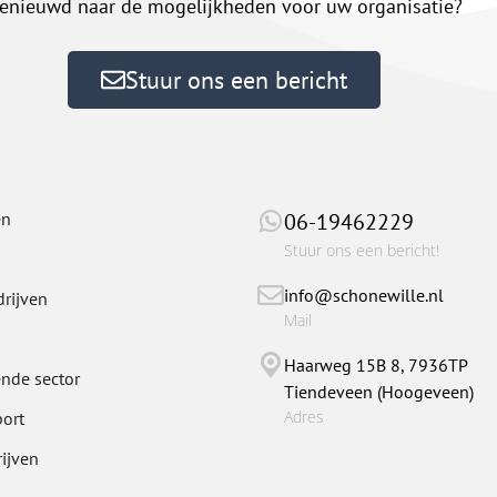
enieuwd naar de mogelijkheden voor uw organisatie?
Stuur ons een bericht
en
06-19462229
Stuur ons een bericht!
info@schonewille.nl
drijven
Mail
Haarweg 15B 8, 7936TP
ende sector
Tiendeveen (Hoogeveen)
Adres
port
ijven