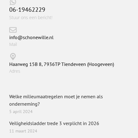
06-19462229
Stuur ons een bericht!
info@schonewille.nl
Mail
Haarweg 15B 8, 7936TP Tiendeveen (Hoogeveen)
Adres
Welke milieumaatregelen moet je nemen als
onderneming?
5 april 2024
Veiligheidsladder trede 3 verplicht in 2026
11 maart 2024