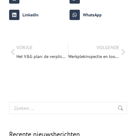
LinkedIn
WhatsApp
VORIGE
VOLGENDE
Het V&G plan: de verplichtingen van de coördinator en werkgever
Werkplekinspectie en toolboxmeetings
Recente nieuwsberichten